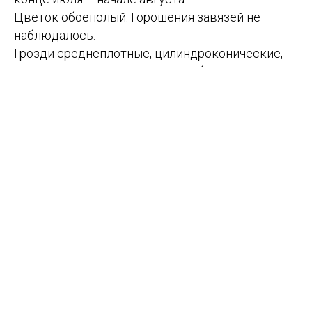
Цветок обоеполый. Горошения завязей не
наблюдалось.
Грозди среднеплотные, цилиндроконические,
крупные, массой от 500-700 г и более.
Ягоды яйцевидные, овальные, крупные, массой
до 12-14 г и более, желтого цвета. Мякоть
мясисто-сочная, вкус гармоничный.
За время испытаний растрескивания ягод и
поражения осами не наблюдалось. Грозди
имеют высокую товарность и
транспортабельность.
Побеги вызревают на всю длину. Сила роста
большая. Рекомендуется нормирование
количества соцветий и гроздей.
Устойчивость к грибковым болезням
повышенная.