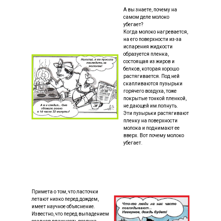
А вы знаете, почему на
самом деле молоко
убегает?
Когда молоко нагревается,
на его поверхности из-за
испарения жидкости
образуется пленка,
состоящая из жиров и
белков, которая хорошо
растягивается. Под ней
скапливаются пузырьки
горячего воздуха, тоже
покрытые тонкой пленкой,
не дающей им лопнуть.
Эти пузырьки растягивают
пленку на поверхности
молока и поднимают ее
вверх. Вот почему молоко
убегает.
Примета о том, что ласточки
летают низко перед дождем,
имеет научное объяснение.
Известно, что перед выпадением