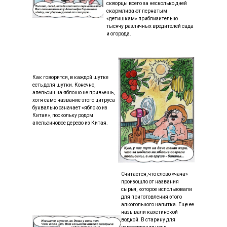
скворцы всего за несколько дней
скармливают пернатым
«детишкам» приблизительно
тысячу различных вредителей сада
и огорода.
Как говорится, в каждой шутке
есть доля шутки. Конечно,
апельсин на яблоню не привьешь,
хотя само название этого цитруса
буквально означает «яблоко из
Китая», поскольку родом
апельсиновое дерево из Китая.
Считается, что слово «чача»
произошло от названия
сырья, которое использовали
для приготовления этого
алкогольного напитка. Еще ее
называли кахетинской
водкой. В старину для