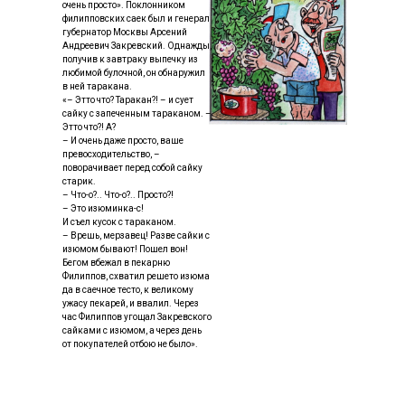
очень просто». Поклонником
филипповских саек был и генерал
губернатор Москвы Арсений
Андреевич Закревский. Однажды,
получив к завтраку выпечку из
любимой булочной, он обнаружил
в ней таракана.
«– Этто что? Таракан?! – и сует
сайку с запеченным тараканом. –
Этто что?! А?
– И очень даже просто, ваше
превосходительство, –
поворачивает перед собой сайку
старик.
– Что-о?.. Что-о?.. Просто?!
– Это изюминка-с!
И съел кусок с тараканом.
– Врешь, мерзавец! Разве сайки с
изюмом бывают! Пошел вон!
Бегом вбежал в пекарню
Филиппов, схватил решето изюма
да в саечное тесто, к великому
ужасу пекарей, и ввалил. Через
час Филиппов угощал Закревского
сайками с изюмом, а через день
от покупателей отбою не было».