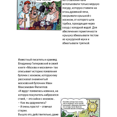
изготовления чачи
использовали только медную
посуду, которую ставили на
огонь дровяной печи,
закрывали крышкой с
носиком, от которого шла
трубка, проходящая через
сосуд с холодной водой. Для
обеспечения герметичности
крышку обмазывали тестом
из кукурузной муки и
обматывали тряпкой.
Известный писатель и краевед
Владимир Гиляровский в своей
книге «Москва и москвичи» так
описывает историю появления
булочек с изюмом, которую ему
рассказал знаменитый
московский булочник Иван
Максимович Филиппов.
«И вдруг появилась новинка, на
которую покупатель набросился
стаей, – это сайки с изюмом…
– Как вы додумались?
– И очень просто! – отвечал
старик.
Вышло это, действительно, даже