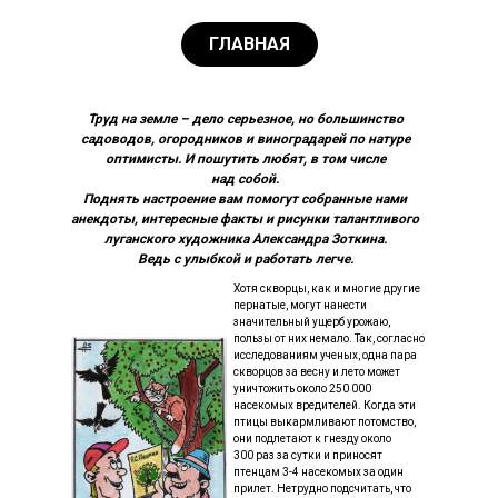
ГЛАВНАЯ
Труд на земле – дело серьезное, но большинство
садоводов, огородников и виноградарей по натуре
оптимисты. И пошутить любят, в том числе
над собой.
Поднять настроение вам помогут собранные нами
анекдоты, интересные факты и рисунки талантливого
луганского художника Александра Зоткина.
Ведь с улыбкой и работать легче.
Хотя скворцы, как и многие другие
пернатые, могут нанести
значительный ущерб урожаю,
пользы от них немало. Так, согласно
исследованиям ученых, одна пара
скворцов за весну и лето может
уничтожить около 250 000
насекомых вредителей. Когда эти
птицы выкармливают потомство,
они подлетают к гнезду около
300 раз за сутки и приносят
птенцам 3-4 насекомых за один
прилет. Нетрудно подсчитать, что